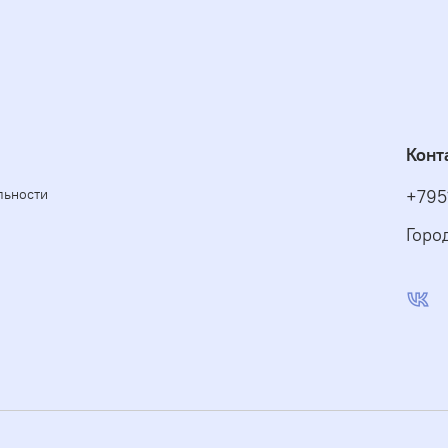
Конт
льности
+795
Горо