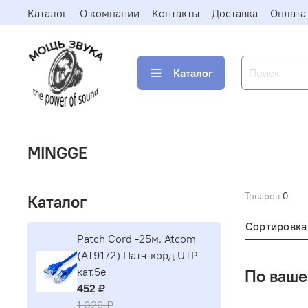
Каталог
О компании
Контакты
Доставка
Оплата
Каталог
MINGGE
Товаров
0
Каталог
Сортировка
Patch Cord -25м. Atcom
(AT9172) Патч-корд UTP
кат.5е
По ваше
452 ₽
1 029 ₽