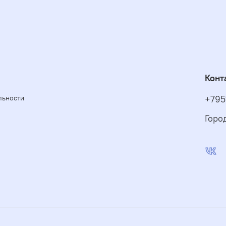
Конт
льности
+795
Горо