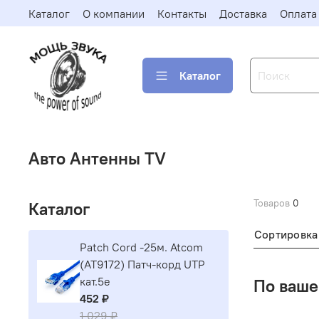
Каталог
О компании
Контакты
Доставка
Оплата
Каталог
Авто Антенны TV
Товаров
0
Каталог
Сортировка
Patch Cord -25м. Atcom
(AT9172) Патч-корд UTP
кат.5е
По ваше
452 ₽
1 029 ₽