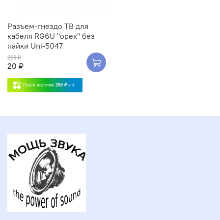
Разъем-гнездо ТВ для
кабеля RG6U "орех" без
пайки Uni-5047
228 ₽
20 ₽
Плати частями
250 ₽
x 4