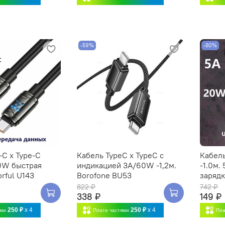
-59%
-80%
-C x Type-C
Кабель TypeC x TypeC с
Кабель
40W быстрая
индикацией 3A/60W -1,2м.
-1.0м.
rful U143
Borofone BU53
зарядк
822 ₽
742 ₽
338 ₽
149 ₽
250 ₽
x 4
250 ₽
x 4
ями
Плати частями
Пла