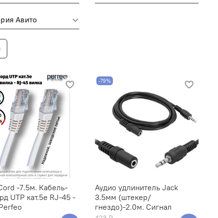
ория Авито
ы
-79%
Cord -7.5м. Кабель-
Аудио удлинитель Jack
рд UTP кат.5е RJ-45 -
3.5мм (штекер/
Perfeo
гнездо)-2.0м. Сигнал
423 ₽