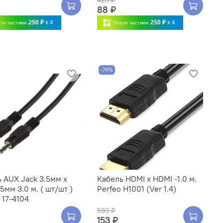
88 ₽
250 ₽
x 4
250 ₽
x 4
ти частями
Плати частями
-74%
 AUX Jack 3.5мм х
Кабель HDMI x HDMI -1.0 м.
.5мм 3.0 м. ( шт/шт )
Perfeo H1001 (Ver 1.4)
 17-4104
589 ₽
153 ₽