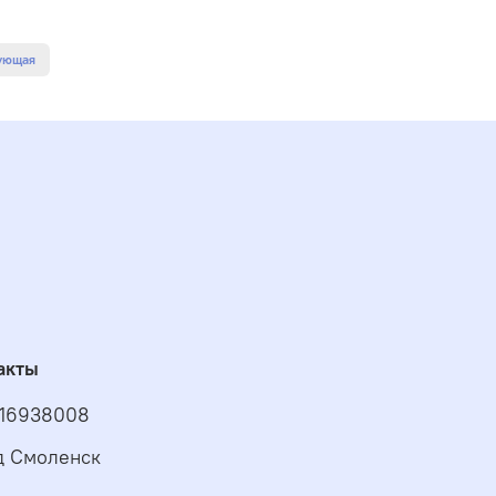
ующая
акты
16938008
д Смоленск