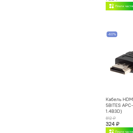
Плати част
-60%
Кабель HDMI
5BITES APC-
1.4B3D)
812 ₽
324 ₽
Плати част