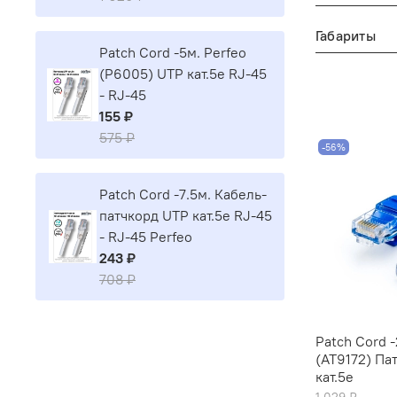
Габариты
Patch Cord -5м. Perfeo
(P6005) UTP кат.5е RJ-45
- RJ-45
155 ₽
575 ₽
-56%
Patch Cord -7.5м. Кабель-
патчкорд UTP кат.5е RJ-45
- RJ-45 Perfeo
243 ₽
708 ₽
Patch Cord 
(AT9172) Па
кат.5е
1 029 ₽