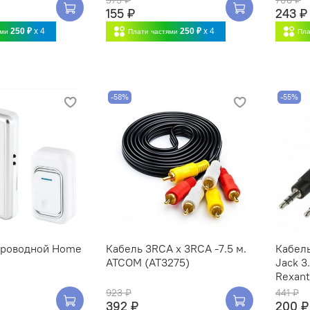
155 ₽
243 ₽
250 ₽
x 4
250 ₽
x 4
ями
Плати частями
Пла
-58%
-55%
проводной Home
Кабель 3RCA x 3RCA -7.5 м.
Кабель
6
ATCOM (AT3275)
Jack 3
Rexant
923 ₽
441 ₽
392 ₽
200 ₽