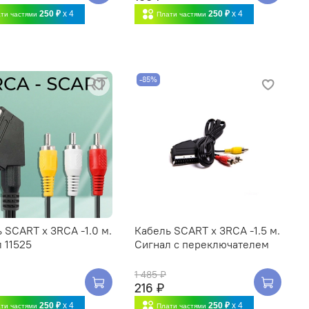
250 ₽
x 4
250 ₽
x 4
ти частями
Плати частями
-85%
 SCART x 3RCA -1.0 м.
Кабель SCART x 3RCA -1.5 м.
 11525
Сигнал с переключателем
1 485 ₽
216 ₽
250 ₽
x 4
250 ₽
x 4
ти частями
Плати частями