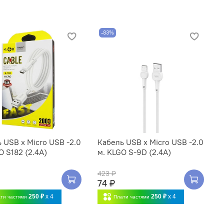
-83%
 USB x Micro USB -2.0
Кабель USB x Micro USB -2.0
O S182 (2.4A)
м. KLGO S-9D (2.4A)
423 ₽
74 ₽
250 ₽
x 4
250 ₽
x 4
ти частями
Плати частями