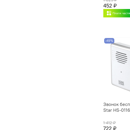
452 ₽
Плати част
-49%
Звонок бес
Star HS-011
1 412 ₽
722 ₽