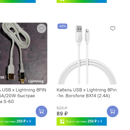
-83%
 USB x Lightning 8PIN
Кабель USB x Lightning 8Pin
 5A/20W быстрая
-1м. Borofone BX14 (2.4А)
а S-60
523 ₽
89 ₽
250 ₽
x 4
250 ₽
x 4
ти частями
Плати частями