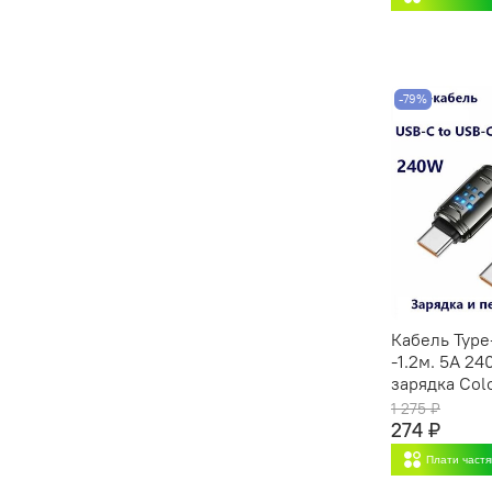
-79%
Кабель Type
-1.2м. 5A 2
зарядка Colo
1 275 ₽
274 ₽
Плати част