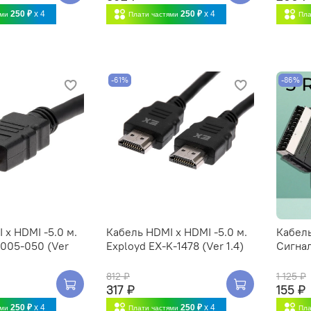
250 ₽
x 4
250 ₽
x 4
ями
Плати частями
Пла
-61%
-86%
 x HDMI -5.0 м.
Кабель HDMI x HDMI -5.0 м.
Кабель
005-050 (Ver
Exployd EX-K-1478 (Ver 1.4)
Сигнал
812 ₽
1 125 ₽
317 ₽
155 ₽
250 ₽
x 4
250 ₽
x 4
ями
Плати частями
Пла