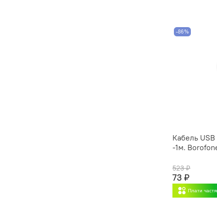
-86%
Кабель USB x
-1м. Borofon
523 ₽
73 ₽
Плати част