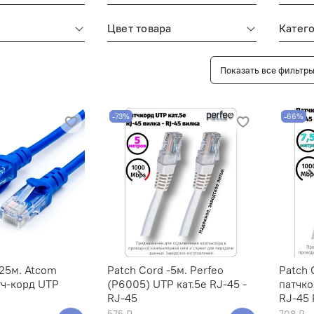
Цвет товара
Катег
Показать все фильтр
-73%
-66%
-25м. Atcom
Patch Cord -5м. Perfeo
Patch 
тч-корд UTP
(P6005) UTP кат.5е RJ-45 -
патчко
RJ-45
RJ-45 
575 ₽
708 ₽