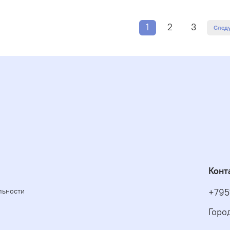
1
2
3
След
Конт
льности
+795
Горо