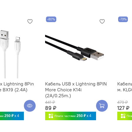
-80%
-73%
 Lightning 8Pin
Кабель USB x Lightning 8PIN
Кабель
e BX19 (2.4А)
More Choice K14i
м. KLG
(2A/0.25m.)
441 ₽
479 ₽
89 ₽
127 ₽
250 ₽
x 4
250 ₽
x 4
ями
Плати частями
Пла