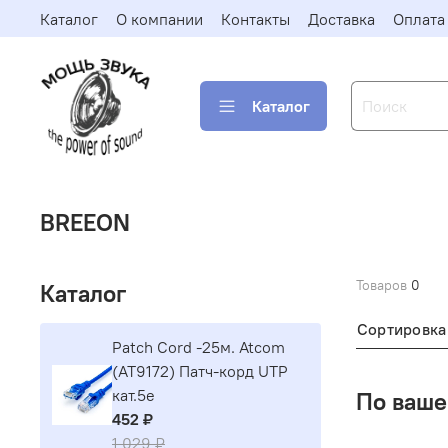
Каталог
О компании
Контакты
Доставка
Оплата
Каталог
BREEON
Товаров
0
Каталог
Сортировка
Patch Cord -25м. Atcom
(AT9172) Патч-корд UTP
кат.5е
По ваше
452 ₽
1 029 ₽