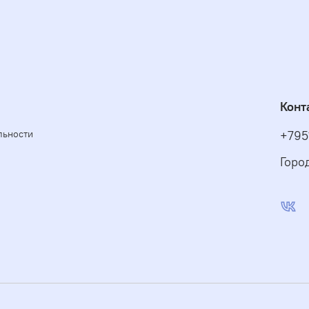
Конт
льности
+795
Горо