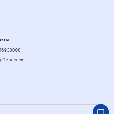
акты
16938008
д Смоленск