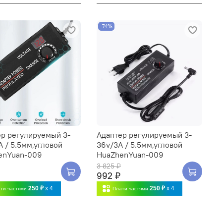
-74%
ер регулируемый 3-
Адаптер регулируемый 3-
A / 5.5мм,угловой
36v/3A / 5.5мм,угловой
enYuan-009
HuaZhenYuan-009
3 825 ₽
992 ₽
250 ₽
x 4
250 ₽
x 4
ти частями
Плати частями