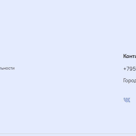
Конт
льности
+795
Горо