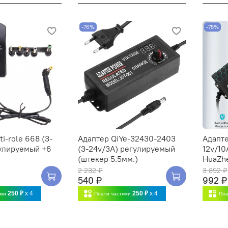
-76%
-75%
i-role 668 (3-
Адаптер QiYe-32430-2403
Адапт
гулируемый +6
(3-24v/3A) регулируемый
12v/10
(штекер 5.5мм.)
HuaZh
2 232 ₽
3 892 ₽
540 ₽
992 ₽
250 ₽
x 4
250 ₽
x 4
ями
Плати частями
Пла