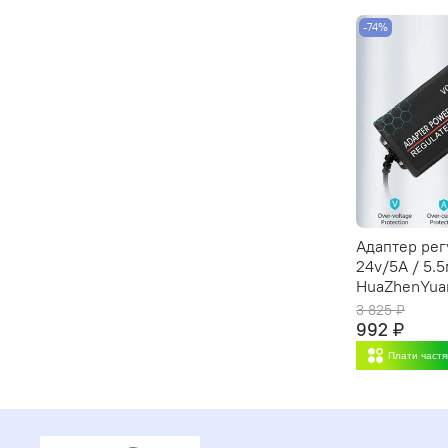
-74%
Адаптер ре
24v/5A / 5.
HuaZhenYua
3 825 ₽
992 ₽
Плати част