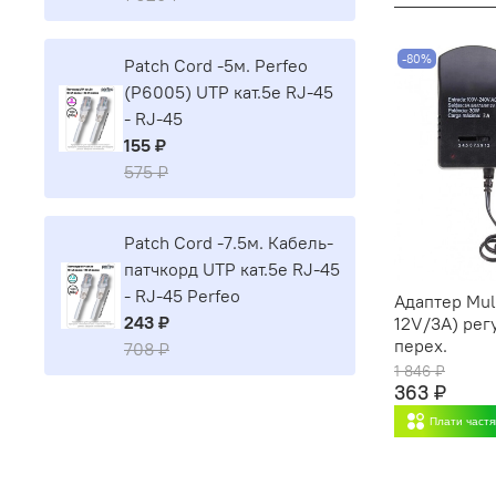
-80%
Patch Cord -5м. Perfeo
(P6005) UTP кат.5е RJ-45
- RJ-45
155 ₽
575 ₽
Patch Cord -7.5м. Кабель-
патчкорд UTP кат.5е RJ-45
- RJ-45 Perfeo
Адаптер Mult
243 ₽
12V/3A) ре
перех.
708 ₽
1 846 ₽
363 ₽
Плати част