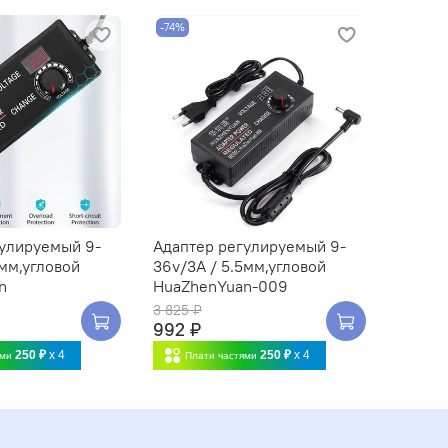
-74%
гулируемый 9-
Адаптер регулируемый 9-
5мм,угловой
36v/3A / 5.5мм,угловой
n
HuaZhenYuan-009
3 825 ₽
992 ₽
250 ₽
x 4
250 ₽
x 4
ями
Плати частями