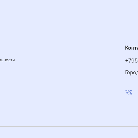
Конт
льности
+795
Горо