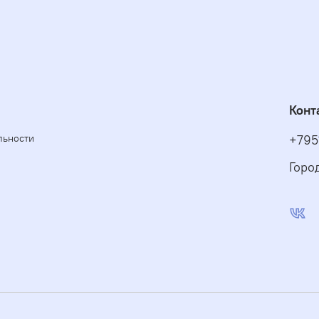
Конт
льности
+795
Горо